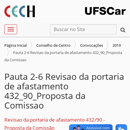
N
Busca
Toggle navigation
a
Busca Avançada…
v
Página Inicial
Conselho de Centro
Convocações
2019
e
Pauta 2-6 Revisao da portaria de afastamento 432_90_Proposta
g
da Comissao
a
Pauta 2-6 Revisao da portaria
ç
ã
de afastamento
o
432_90_Proposta da
Comissao
Revisao da portaria de afastamento 432/90 -
Proposta da Comissão