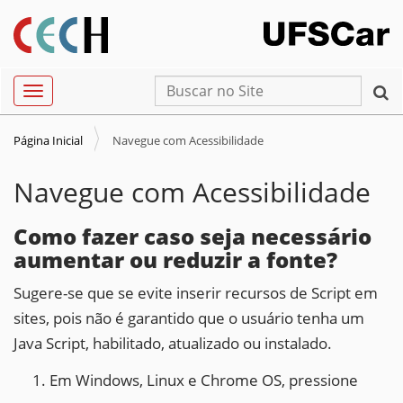
N
Busca
Toggle navigation
a
Busca Avançada…
v
Página Inicial
Navegue com Acessibilidade
e
g
Navegue com Acessibilidade
a
ç
Como fazer caso seja necessário
ã
aumentar ou reduzir a fonte?
o
Sugere-se que se evite inserir recursos de Script em
sites, pois não é garantido que o usuário tenha um
Java Script, habilitado, atualizado ou instalado.
Em Windows, Linux e Chrome OS, pressione