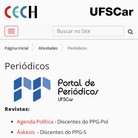
N
Busca
Toggle navigation
a
Busca Avançada…
v
Página Inicial
Atividades
Periódicos
e
g
Periódicos
a
ç
ã
o
Revistas:
Agenda Política
- Discentes do PPG-Pol
Áskesis
- Discentes do PPG-S