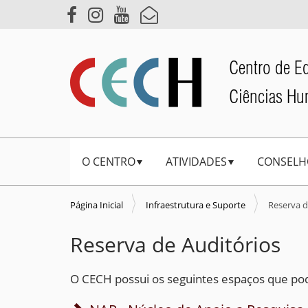
Centro de E
Ciências H
N
O CENTRO
ATIVIDADES
CONSELH
a
v
e
Página Inicial
Infraestrutura e Suporte
Reserva d
g
Reserva de Auditórios
a
ç
O CECH possui os seguintes espaços que pod
ã
o