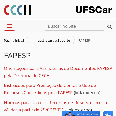
N
Busca
Toggle navigation
a
Busca Avançada…
v
Página Inicial
Infraestrutura e Suporte
FAPESP
e
g
FAPESP
a
ç
Orientações para Assinaturas de Documentos FAPESP
ã
pela Diretoria do CECH
o
Instruções para Prestação de Contas e Uso de
Recursos Concedidos pela FAPESP
(link externo)
Normas para Uso dos Recursos de Reserva Técnica –
válidas a partir de 25/09/2021
(link externo)