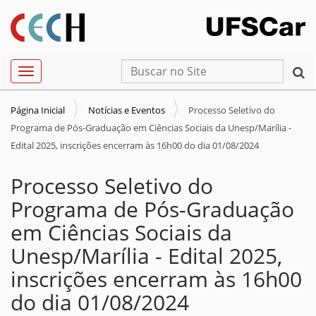
N
Busca
Toggle navigation
a
Busca Avançada…
v
Página Inicial
Notícias e Eventos
Processo Seletivo do
e
Programa de Pós-Graduação em Ciências Sociais da Unesp/Marília -
g
Edital 2025, inscrições encerram às 16h00 do dia 01/08/2024
a
Processo Seletivo do
ç
ã
Programa de Pós-Graduação
o
em Ciências Sociais da
Unesp/Marília - Edital 2025,
inscrições encerram às 16h00
do dia 01/08/2024