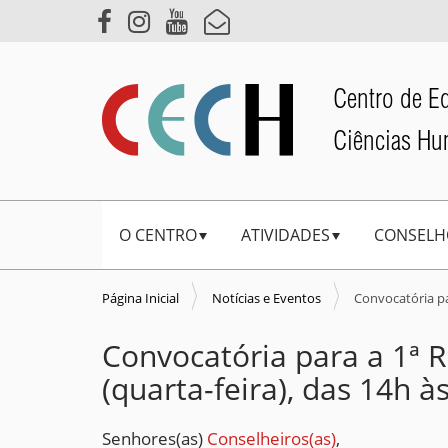
Centro de E
Ciências H
N
O CENTRO
ATIVIDADES
CONSELH
a
v
e
Página Inicial
Notícias e Eventos
Convocatória pa
g
Convocatória para a 1ª 
a
(quarta-feira), das 14h 
ç
ã
o
Senhores(as)
Conselheiros(as)
,