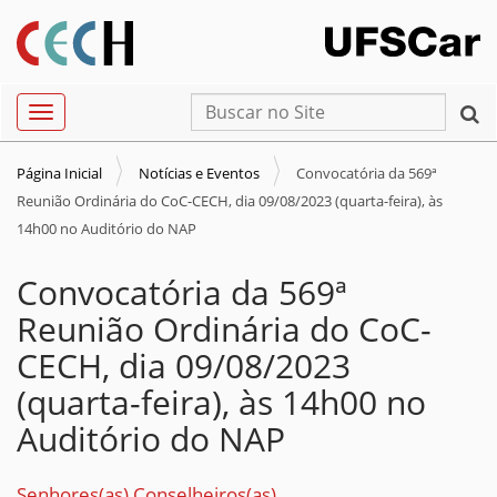
N
Busca
Toggle navigation
a
Busca Avançada…
v
Página Inicial
Notícias e Eventos
Convocatória da 569ª
e
Reunião Ordinária do CoC-CECH, dia 09/08/2023 (quarta-feira), às
g
14h00 no Auditório do NAP
a
Convocatória da 569ª
ç
ã
Reunião Ordinária do CoC-
o
CECH, dia 09/08/2023
(quarta-feira), às 14h00 no
Auditório do NAP
Senhores(as) Conselheiros(as)
,