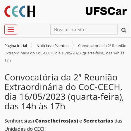
N
Busca
Toggle navigation
a
Busca Avançada…
v
Página Inicial
Notícias e Eventos
Convocatória da 2ª Reunião
e
Extraordinária do CoC-CECH, dia 16/05/2023 (quarta-feira), das 14h às
g
17h
a
Convocatória da 2ª Reunião
ç
ã
Extraordinária do CoC-CECH,
o
dia 16/05/2023 (quarta-feira),
das 14h às 17h
Senhores(as)
Conselheiros(as)
e
Secretarias
das
Unidades do CECH