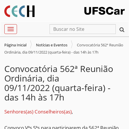
N
Busca
Toggle navigation
a
Busca Avançada…
v
Página Inicial
Notícias e Eventos
Convocatória 562ª Reunião
e
Ordinária, dia 09/11/2022 (quarta-feira) - das 14h às 17h
g
a
Convocatória 562ª Reunião
ç
Ordinária, dia
ã
09/11/2022 (quarta-feira) -
o
das 14h às 17h
Senhores(as) Conselheiros(as)
,
Convoco Vªs Sªs para participarem da 562ª Reunião