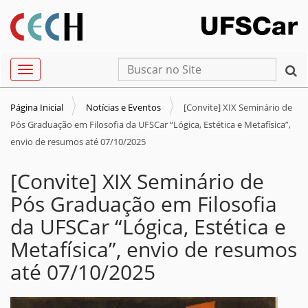
N
Busca
Toggle navigation
a
Busca Avançada…
v
Página Inicial
Notícias e Eventos
[Convite] XIX Seminário de
e
Pós Graduação em Filosofia da UFSCar “Lógica, Estética e Metafísica”,
g
envio de resumos até 07/10/2025
a
[Convite] XIX Seminário de
ç
ã
Pós Graduação em Filosofia
o
da UFSCar “Lógica, Estética e
Metafísica”, envio de resumos
até 07/10/2025