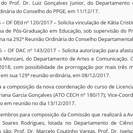
ão do Prof. Dr. Luiz Gonçalves Junior, do Departament
rdinária do Conselho do PPGE, em 11/12/17.
 OF DEd nº 120/2017 – Solicita vinculação de Kátia Crist
 de Pós-Graduação em Educação, sob supervisão do Prof.
 na na 292ª Reunião Ordinária do Conselho Departamenta
– OF DAC nº 143/2017 – Solicita autorização para afast
uza Monzani, do Departamento de Artes e Comunicação. O
018, com possibilidade de prorrogação por mais três mes
em sua 129ª reunião ordinária, em 08/12/2017.
a a composição da nova coordenação do curso de Licencia
iana Garcia Gonçalves (ATO CECH nº 180/17); Vice-Coord
so em reunião no dia 13/12/2017.
membros para composição da Comissão que realizará a Av
e Soares Rodrigues, lotada no Departamento de Ciência
o: Prof. Dr. Marcelo Coutinho Vargas, Prof. Dr. Joelso