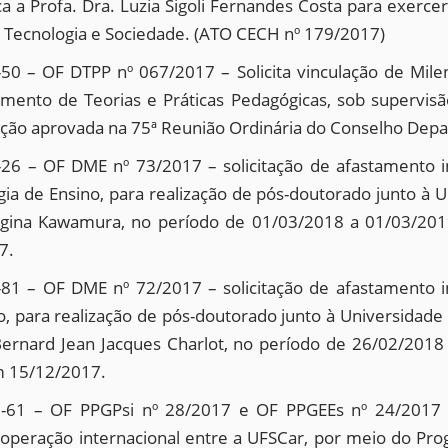
a a Profa. Dra. Luzia Sigoli Fernandes Costa para exer
 Tecnologia e Sociedade. (ATO CECH nº 179/2017)
 – OF DTPP nº 067/2017 – Solicita vinculação de Milen
ento de Teorias e Práticas Pedagógicas, sob supervisão
ação aprovada na 75ª Reunião Ordinária do Conselho Dep
6 – OF DME nº 73/2017 – solicitação de afastamento in
 de Ensino, para realização de pós-doutorado junto à Uni
egina Kawamura, no período de 01/03/2018 a 01/03/2019
7.
1 – OF DME nº 72/2017 – solicitação de afastamento int
, para realização de pós-doutorado junto à Universidad
Bernard Jean Jacques Charlot, no período de 26/02/2018
m 15/12/2017.
61 – OF PPGPsi nº 28/2017 e OF PPGEEs nº 24/2017 –
ooperação internacional entre a UFSCar, por meio do Pr