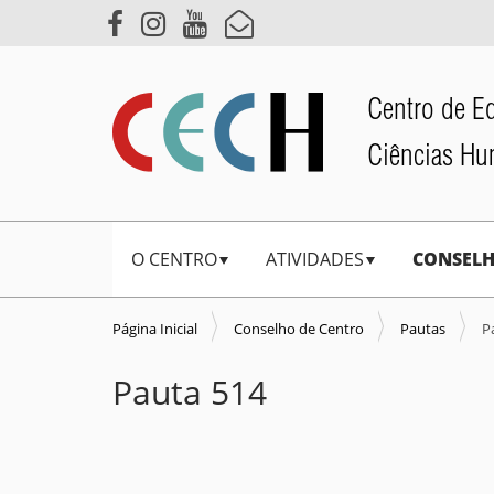
Centro de E
Ciências H
N
O CENTRO
ATIVIDADES
CONSELH
a
v
e
Página Inicial
Conselho de Centro
Pautas
P
g
Pauta 514
a
ç
ã
o