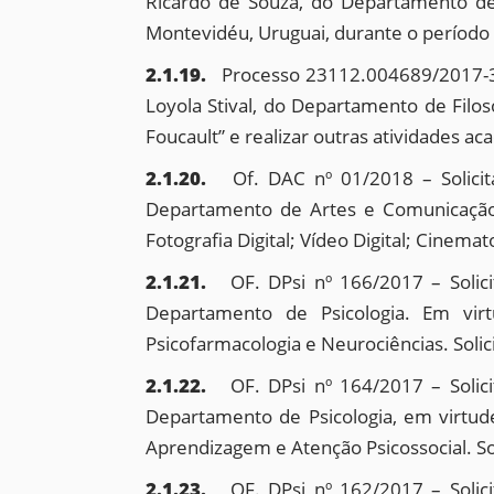
Ricardo de Souza, do Departamento de 
Montevidéu, Uruguai, durante o período
2.1.19.
Processo 23112.004689/2017-36
Loyola Stival, do Departamento de Filos
Foucault” e realizar outras atividades a
2.1.20.
Of. DAC nº 01/2018 – Solicit
Departamento de Artes e Comunicação, 
Fotografia Digital; Vídeo Digital; Cinem
2.1.21.
OF. DPsi nº 166/2017 – Solic
Departamento de Psicologia. Em virt
Psicofarmacologia e Neurociências. Sol
2.1.22.
OF. DPsi nº 164/2017 – Solic
Departamento de Psicologia, em virtude
Aprendizagem e Atenção Psicossocial. S
2.1.23.
OF. DPsi nº 162/2017 – Solic