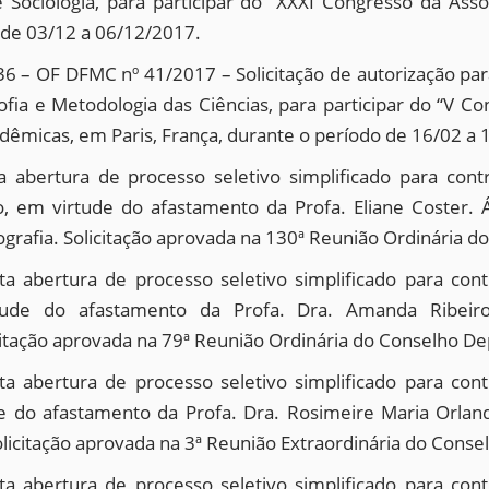
Sociologia, para participar do “XXXI Congresso da Asso
 de 03/12 a 06/12/2017.
 – OF DFMC nº 41/2017 – Solicitação de autorização para
ofia e Metodologia das Ciências, para participar do “V Co
cadêmicas, em Paris, França, durante o período de 16/02 a
a abertura de processo seletivo simplificado para con
em virtude do afastamento da Profa. Eliane Coster. Áre
atografia. Solicitação aprovada na 130ª Reunião Ordinári
ita abertura de processo seletivo simplificado para con
ude do afastamento da Profa. Dra. Amanda Ribeiro d
icitação aprovada na 79ª Reunião Ordinária do Conselho 
ita abertura de processo seletivo simplificado para con
 do afastamento da Profa. Dra. Rosimeire Maria Orlando
olicitação aprovada na 3ª Reunião Extraordinária do Con
ita abertura de processo seletivo simplificado para con