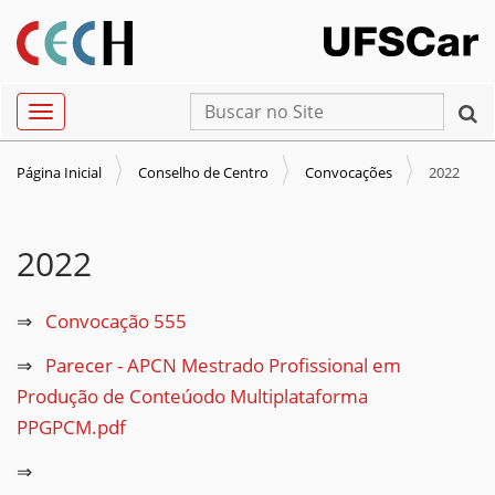
N
Busca
Toggle navigation
a
Busca Avançada…
v
Página Inicial
Conselho de Centro
Convocações
2022
e
g
a
2022
ç
ã
Convocação 555
o
Parecer - APCN Mestrado Profissional em
Produção de Conteúodo Multiplataforma
PPGPCM.pdf