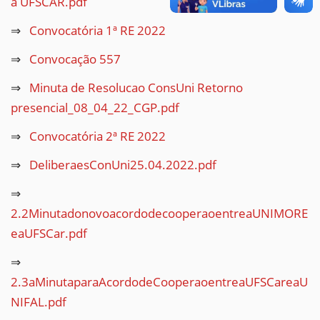
a UFSCAR.pdf
Convocatória 1ª RE 2022
Convocação 557
Minuta de Resolucao ConsUni Retorno
presencial_08_04_22_CGP.pdf
Convocatória 2ª RE 2022
DeliberaesConUni25.04.2022.pdf
2.2MinutadonovoacordodecooperaoentreaUNIMORE
eaUFSCar.pdf
2.3aMinutaparaAcordodeCooperaoentreaUFSCareaU
NIFAL.pdf