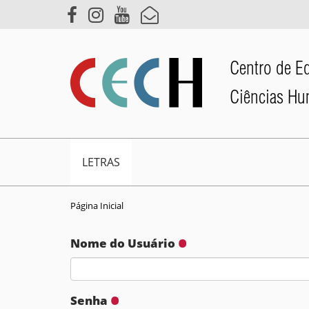
Centro de E
Ciências H
N
LETRAS
a
v
e
Página Inicial
g
Nome do Usuário
a
ç
ã
Senha
o