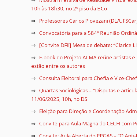
10h às 18h30, no 2º piso da BCo
Professores Carlos Piovezani (DL/UFSCar)
Convocatória para a 584ª Reunião Ordiná
[Convite DFil] Mesa de debate: “Clarice L
E-book do Projeto ALMA reúne artistas e in
estão entre os autores
Consulta Eleitoral para Chefia e Vice-Che
Quartas Sociológicas – "Disputas e artic
11/06/2025, 10h, no DS
Eleição para Direção e Coordenação Admi
Convite para Aula Magna do CECH com Pr
Convite: Aula Aberta do PPGAS – “O Anti