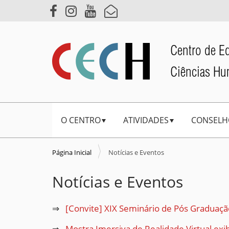
Centro de E
Ciências H
N
O CENTRO
ATIVIDADES
CONSELH
a
v
e
Página Inicial
Notícias e Eventos
g
Notícias e Eventos
a
ç
[Convite] XIX Seminário de Pós Graduação
ã
o
Mostra Imersiva de Realidade Virtual ex