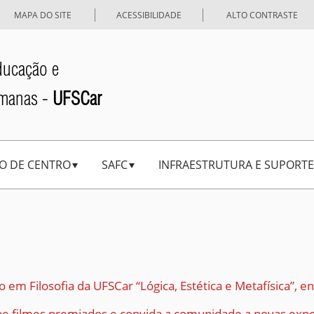
MAPA DO SITE
ACESSIBILIDADE
ALTO CONTRASTE
ducação e
umanas -
UFSCar
O DE CENTRO
SAFC
INFRAESTRUTURA E SUPORTE
 em Filosofia da UFSCar “Lógica, Estética e Metafísica”, 
ibe filmes premiados e convida a comunidade a novas expe