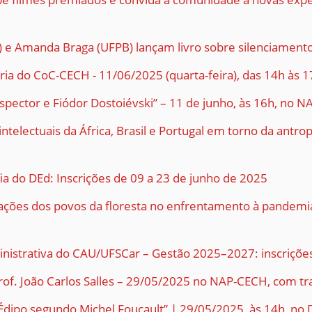
 e Amanda Braga (UFPB) lançam livro sobre silenciamentos
ria do CoC-CECH - 11/06/2025 (quarta-feira), das 14h às
ispector e Fiódor Dostoiévski” – 11 de junho, às 16h, no N
telectuais da África, Brasil e Portugal em torno da antropo
fia do DEd: Inscrições de 09 a 23 de junho de 2025
ulações dos povos da floresta no enfrentamento à pandemi
nistrativa do CAU/UFSCar – Gestão 2025–2027: inscriçõe
of. João Carlos Salles – 29/05/2025 no NAP-CECH, com tr
-Édipo segundo Michel Foucault” | 29/05/2025, às 14h, no